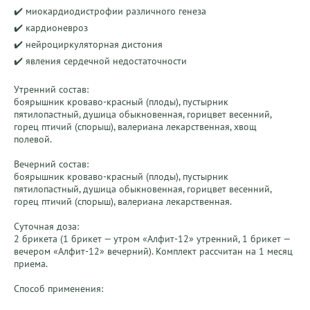
✔️ миокардиодистрофии различного генеза

✔️ кардионевроз

✔️ нейроциркуляторная дистония

✔️ явления сердечной недостаточности

Утренний состав:

боярышник кроваво-красный (плоды), пустырник 
пятилопастный, душица обыкновенная, горицвет весенний, 
горец птичий (спорыш), валериана лекарственная, хвощ 
полевой.

Вечерний состав:

боярышник кроваво-красный (плоды), пустырник 
пятилопастный, душица обыкновенная, горицвет весенний, 
горец птичий (спорыш), валериана лекарственная.

Суточная доза:

2 брикета (1 брикет — утром «Алфит-12» утренний, 1 брикет — 
вечером «Алфит-12» вечерний). Комплект рассчитан на 1 месяц 
приема.

Способ применения:
