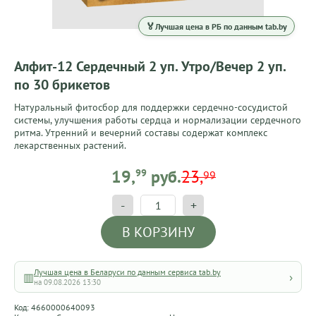
🏅
Лучшая цена в РБ по данным tab.by
Алфит-12 Сердечный 2 уп. Утро/Вечер 2 уп.
по 30 брикетов
Натуральный фитосбор для поддержки сердечно-сосудистой
системы, улучшения работы сердца и нормализации сердечного
ритма. Утренний и вечерний составы содержат комплекс
лекарственных растений.
19,99 BYN
19,
99
руб.
23,
99
-
+
В КОРЗИНУ
Лучшая цена в Беларуси по данным сервиса tab.by
›
▥
на 09.08.2026 13:30
Код: 4660000640093