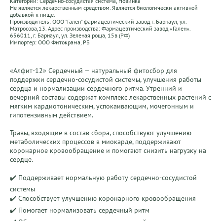
Категории:
Сердечно-сосудистая система
,
Новинка
Не является лекарственным средством. Является биологически активной
добавкой к пище.
Производитель: ООО "Гален" фармацевтический завод г. Барнаул, ул.
Матросова,13. Адрес производства: Фармацевтический завод «Гален».
656011, г. Барнаул, ул. Зеленая роща, 15в (РФ)
Импортер: ООО Фитокрама, РБ
«Алфит-12» Сердечный — натуральный фитосбор для 
поддержки сердечно-сосудистой системы, улучшения работы 
сердца и нормализации сердечного ритма. Утренний и 
вечерний составы содержат комплекс лекарственных растений с 
мягким кардиотоническим, успокаивающим, мочегонным и 
гипотензивным действием.

Травы, входящие в состав сбора, способствуют улучшению 
метаболических процессов в миокарде, поддерживают 
коронарное кровообращение и помогают снизить нагрузку на 
сердце.

✔️ Поддерживает нормальную работу сердечно-сосудистой 
системы

✔️ Способствует улучшению коронарного кровообращения

✔️ Помогает нормализовать сердечный ритм
