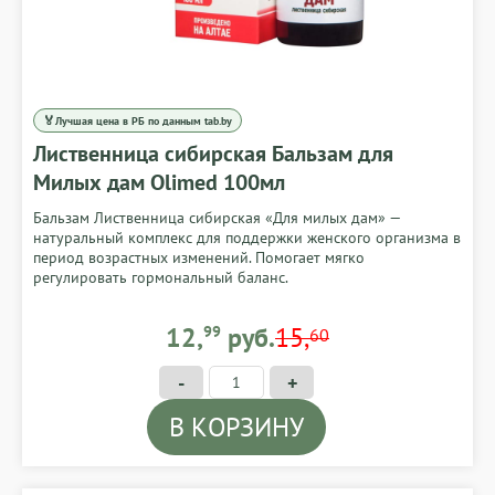
🏅
Лучшая цена в РБ по данным tab.by
Лиственница сибирская Бальзам для
Милых дам Olimed 100мл
Бальзам Лиственница сибирская «Для милых дам» —
натуральный комплекс для поддержки женского организма в
период возрастных изменений. Помогает мягко
регулировать гормональный баланс.
12,99 BYN
12,
99
руб.
15,
60
-
+
В КОРЗИНУ