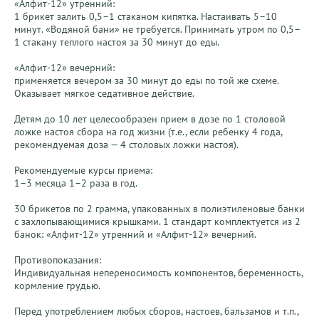
«Алфит-12» утренний:

1 брикет залить 0,5–1 стаканом кипятка. Настаивать 5–10 
минут. «Водяной бани» не требуется. Принимать утром по 0,5–
1 стакану теплого настоя за 30 минут до еды.

«Алфит-12» вечерний:

применяется вечером за 30 минут до еды по той же схеме. 
Оказывает мягкое седативное действие.

Детям до 10 лет целесообразен прием в дозе по 1 столовой 
ложке настоя сбора на год жизни (т.е., если ребенку 4 года, 
рекомендуемая доза — 4 столовых ложки настоя).

Рекомендуемые курсы приема:

1–3 месяца 1–2 раза в год.

30 брикетов по 2 грамма, упакованных в полиэтиленовые банки 
с захлопывающимися крышками. 1 стандарт комплектуется из 2 
банок: «Алфит-12» утренний и «Алфит-12» вечерний.

Противопоказания:

Индивидуальная непереносимость компонентов, беременность, 
кормление грудью.

Перед употреблением любых сборов, настоев, бальзамов и т.п., 