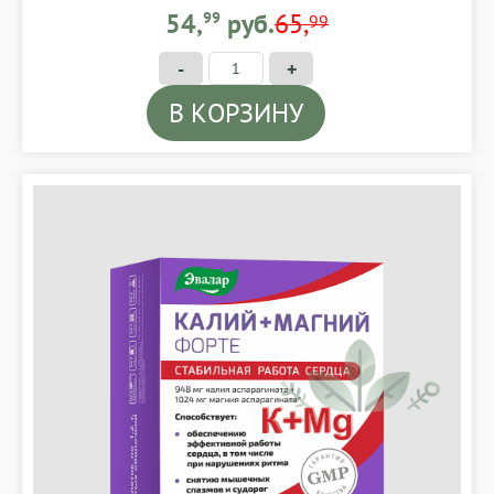
54,99 BYN
54,
99
руб.
65,
99
-
+
В КОРЗИНУ