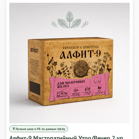
🏅
Лучшая цена в РБ по данным tab.by
Алфит-9 Мастопатийный Утро/Вечер 2 уп.