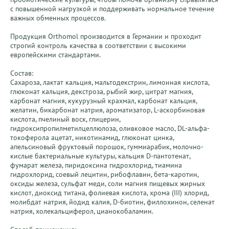
с повышенной нагрузкой и поддерживать нормальное течение 
важных обменных процессов.

Продукция Orthomol производится в Германии и проходит 
строгий контроль качества в соответствии с высокими 
европейскими стандартами.

Состав:

Сахароза, лактат кальция, мальтодекстрин, лимонная кислота, 
глюконат кальция, декстроза, рыбий жир, цитрат магния, 
карбонат магния, кукурузный крахмал, карбонат кальция, 
желатин, бикарбонат натрия, ароматизатор, L-аскорбиновая 
кислота, пчелиный воск, глицерин, 
гидроксипропилметилцеллюлоза, оливковое масло, DL-альфа-
токоферола ацетат, никотинамид, глюконат цинка, 
апельсиновый фруктовый порошок, гуммиарабик, молочно-
кислые бактериальные культуры, кальция D-пантотенат, 
фумарат железа, пиридоксина гидрохлорид, тиамина 
гидрохлорид, соевый лецитин, рибофлавин, бета-каротин, 
оксиды железа, сульфат меди, соли магния пищевых жирных 
кислот, диоксид титана, фолиевая кислота, хрома (III) хлорид, 
молибдат натрия, йодид калия, D-биотин, филлохинон, селенат 
натрия, холекальциферол, цианокобаламин.
