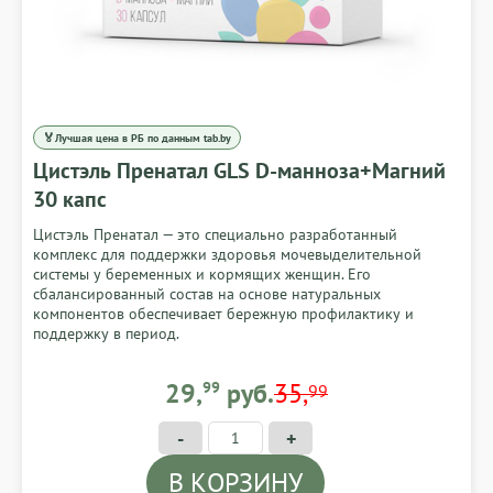
🏅
Лучшая цена в РБ по данным tab.by
Цистэль Пренатал GLS D-манноза+Магний
30 капс
Цистэль Пренатал — это специально разработанный
комплекс для поддержки здоровья мочевыделительной
системы у беременных и кормящих женщин. Его
сбалансированный состав на основе натуральных
компонентов обеспечивает бережную профилактику и
поддержку в период.
29,99 BYN
29,
99
руб.
35,
99
-
+
В КОРЗИНУ