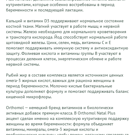
нутриентами, которые особенно востребованы в период 
беременности и последующей лактации.

Кальций и витамин D3 поддерживают нормальное состояние 
костной ткани. Магний участвует в работе мышц и нервной 
системы. Железо необходимо для нормального кроветворения 
и транспорта кислорода. Йод способствует нормальной работе 
щитовидной железы. Цинк, селен, медь, витамины C и E 
помогают поддерживать иммунную систему и антиоксидантную 
защиту. Фолиевая кислота и витамины группы B участвуют в 
процессах деления клеток, энергетическом обмене и работе 
нервной системы.

Рыбий жир в составе комплекса является источником ценных 
омега-3 жирных кислот, важных для рациона женщины в 
период беременности. Молочно-кислые бактериальные 
культуры дополняют формулу и помогают поддерживать баланс 
кишечной микрофлоры.

Orthomol — немецкий бренд витаминов и биологически 
активных добавок премиум-класса. В Orthomol Natal Plus 
акцент сделан именно на комплексную нутритивную поддержку 
женщины во время беременности: формула объединяет 
витамины, минералы, омега-3 жирные кислоты и 
пробиотические культуры, чтобы помочь организму справляться 