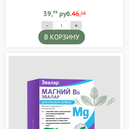
39,99 BYN
39,
99
руб.
46,
58
-
+
В КОРЗИНУ