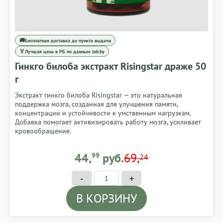
🚚
Бесплатная доставка до пункта выдачи
🏅
Лучшая цена в РБ по данным tab.by
Гинкго билоба экстракт Risingstar драже 50
г
Экстракт гинкго билоба Risingstar — это натуральная
поддержка мозга, созданная для улучшения памяти,
концентрации и устойчивости к умственным нагрузкам.
Добавка помогает активизировать работу мозга, усиливает
кровообращение.
44,99 BYN
44,
99
руб.
69,
24
-
+
В КОРЗИНУ