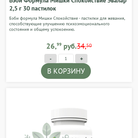
Бэби Формула Мишки Спокойствие Эвалар
2,5 г 30 пастилок
Бэби формула Мишки Спокойствие - пастилки для жевания,
способствующие улучшению психоэмоционального
состояния и общему успокоению.
26,99 BYN
26,
99
руб.
34,
50
-
+
В КОРЗИНУ