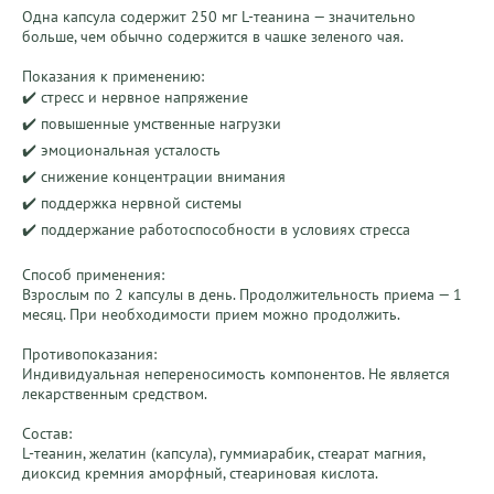
Одна капсула содержит 250 мг L-теанина — значительно 
больше, чем обычно содержится в чашке зеленого чая.

Показания к применению:

✔️ стресс и нервное напряжение

✔️ повышенные умственные нагрузки

✔️ эмоциональная усталость

✔️ снижение концентрации внимания

✔️ поддержка нервной системы

✔️ поддержание работоспособности в условиях стресса

Способ применения:

Взрослым по 2 капсулы в день. Продолжительность приема — 1 
месяц. При необходимости прием можно продолжить.

Противопоказания:

Индивидуальная непереносимость компонентов. Не является 
лекарственным средством.

Состав:

L-теанин, желатин (капсула), гуммиарабик, стеарат магния, 
диоксид кремния аморфный, стеариновая кислота.
