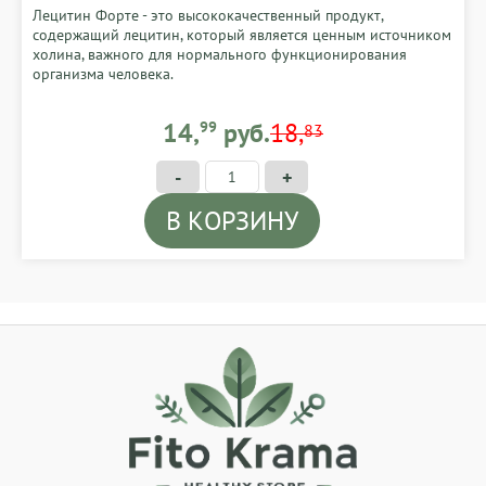
Лецитин Форте - это высококачественный продукт,
содержащий лецитин, который является ценным источником
холина, важного для нормального функционирования
организма человека.
14,99 BYN
14,
99
руб.
18,
83
-
+
В КОРЗИНУ