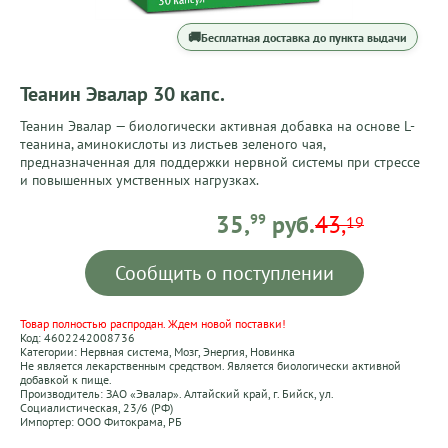
🚚
Бесплатная доставка до пункта выдачи
Теанин Эвалар 30 капс.
Теанин Эвалар — биологически активная добавка на основе L-
теанина, аминокислоты из листьев зеленого чая,
предназначенная для поддержки нервной системы при стрессе
и повышенных умственных нагрузках.
35,99 BYN
35,
99
руб.
43,
19
Сообщить о поступлении
Товар полностью распродан. Ждем новой поставки!
Код: 4602242008736
Категории:
Нервная система
,
Мозг
,
Энергия
,
Новинка
Не является лекарственным средством. Является биологически активной
добавкой к пище.
Производитель: ЗАО «Эвалар». Алтайский край, г. Бийск, ул.
Социалистическая, 23/6 (РФ)
Импортер: ООО Фитокрама, РБ