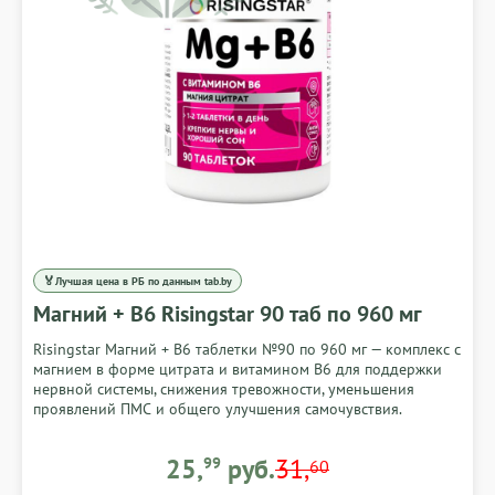
🏅
Лучшая цена в РБ по данным tab.by
Магний + В6 Risingstar 90 таб по 960 мг
Risingstar Магний + В6 таблетки №90 по 960 мг — комплекс с
магнием в форме цитрата и витамином B6 для поддержки
нервной системы, снижения тревожности, уменьшения
проявлений ПМС и общего улучшения самочувствия.
25,99 BYN
25,
99
руб.
31,
60